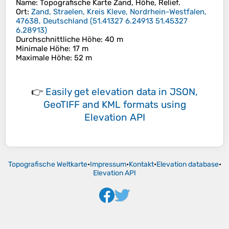
Name
: Topografische Karte
Zand
, Höhe, Relief.
Ort
:
Zand, Straelen, Kreis Kleve, Nordrhein-Westfalen,
47638, Deutschland
(
51.41327 6.24913 51.45327
6.28913
)
Durchschnittliche Höhe
: 40 m
Minimale Höhe
: 17 m
Maximale Höhe
: 52 m
👉
Easily
get elevation data in JSON,
GeoTIFF and KML formats
using
Elevation API
Topografische Weltkarte
•
Impressum
•
Kontakt
•
Elevation database
•
Elevation API