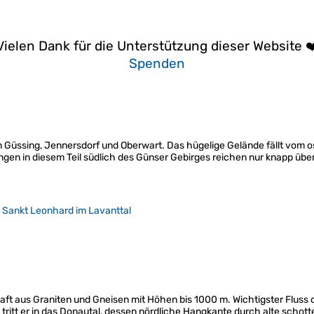
Vielen Dank für die Unterstützung dieser Website ❤
Spenden
Güssing, Jennersdorf und Oberwart. Das hügelige Gelände fällt vom o
gen in diesem Teil südlich des Günser Gebirges reichen nur knapp üb
 Sankt Leonhard im Lavanttal
aft aus Graniten und Gneisen mit Höhen bis 1000 m. Wichtigster Fluss 
tritt er in das Donautal, dessen nördliche Hangkante durch alte schot