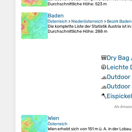
Durchschnittliche Höhe
: 523 m
Baden
Österreich
>
Niederösterreich
>
Bezirk Baden
Die komplette Liste der Statistik Austria is
Durchschnittliche Höhe
: 288 m
Dry Bag 
🎒
Leichte
🧥
Outdoor
🧢
Outdoor
🧢
Eispickel
🪓
Als Amazon
Wien
Österreich
Wien erhebt sich von 151 m ü. A. in der Lob