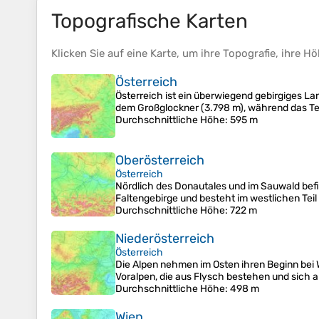
Topografische Karten
Klicken Sie auf eine
Karte
, um ihre
Topografie
, ihre
Hö
Österreich
Österreich ist ein überwiegend gebirgiges L
dem Großglockner (3.798 m), während das Ter
Durchschnittliche Höhe
: 595 m
Oberösterreich
Österreich
Nördlich des Donautales und im Sauwald befi
Faltengebirge und besteht im westlichen Tei
Durchschnittliche Höhe
: 722 m
Niederösterreich
Österreich
Die Alpen nehmen im Osten ihren Beginn bei
Voralpen, die aus Flysch bestehen und sich a
Durchschnittliche Höhe
: 498 m
Wien