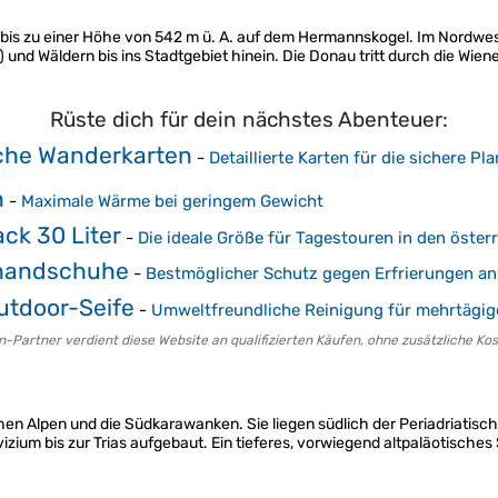
au bis zu einer Höhe von 542 m ü. A. auf dem Hermannskogel. Im Nordw
und Wäldern bis ins Stadtgebiet hinein. Die Donau tritt durch die Wiene
Rüste dich für dein nächstes Abenteuer:
che Wanderkarten
-
Detaillierte Karten für die sichere P
n
-
Maximale Wärme bei geringem Gewicht
ck 30 Liter
-
Die ideale Größe für Tagestouren in den öster
handschuhe
-
Bestmöglicher Schutz gegen Erfrierungen an
utdoor-Seife
-
Umweltfreundliche Reinigung für mehrtägig
-Partner verdient diese Website an qualifizierten Käufen, ohne zusätzliche Kost
hen Alpen und die Südkarawanken. Sie liegen südlich der Periadriatisc
ium bis zur Trias aufgebaut. Ein tieferes, vorwiegend altpaläotische