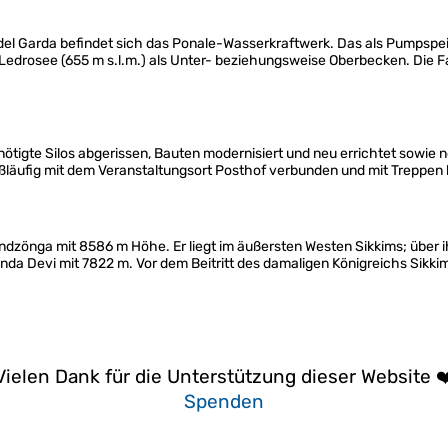
l Garda befindet sich das Ponale-Wasserkraftwerk. Das als Pumpspei
 Ledrosee (655 m s.l.m.) als Unter- beziehungsweise Oberbecken. Die
tigte Silos abgerissen, Bauten modernisiert und neu errichtet sowie ne
ußläufig mit dem Veranstaltungsort Posthof verbunden und mit Treppen
dzönga mit 8586 m Höhe. Er liegt im äußersten Westen Sikkims; über ih
anda Devi mit 7822 m. Vor dem Beitritt des damaligen Königreichs Sikki
Vielen Dank für die Unterstützung dieser Website ❤
Spenden