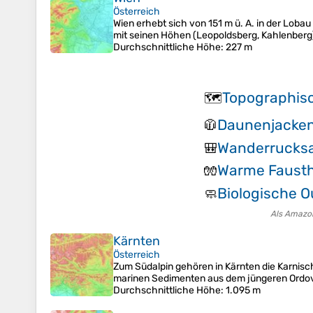
Österreich
Wien erhebt sich von 151 m ü. A. in der Lob
mit seinen Höhen (Leopoldsberg, Kahlenberg) 
Durchschnittliche Höhe
: 227 m
Topographis
🗺️
Daunenjacke
🧥
Wanderrucksa
🎒
Warme Faust
🧤
Biologische O
🧼
Als Amazon
Kärnten
Österreich
Zum Südalpin gehören in Kärnten die Karnisc
marinen Sedimenten aus dem jüngeren Ordoviz
Durchschnittliche Höhe
: 1.095 m