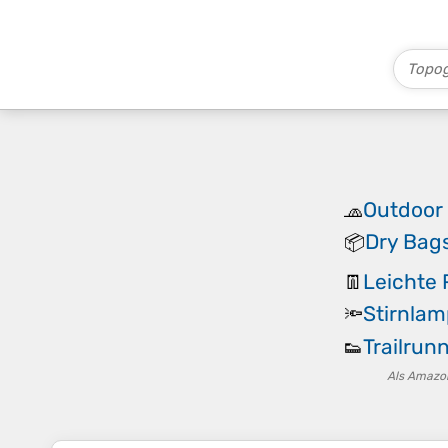
Outdoor
🧢
Dry Bag
📦
Leichte
👖
Stirnla
🔦
Trailrun
👟
Als Amazon