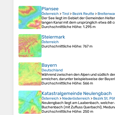
Plansee
Österreich
>
Tirol
>
Bezirk Reutte
>
Breitenwa
Der See liegt im Gebiet der Gemeinden Heite
langen Kanal mit dem ursprünglich etwa 68 
Durchschnittliche Höhe
: 1.295 m
Steiermark
Österreich
Durchschnittliche Höhe
: 767 m
Bayern
Deutschland
Während zwischen den Alpen und südlich der 
erreichen, darunter beispielsweise der Bay
Durchschnittliche Höhe
: 566 m
Katastralgemeinde Neulengbach
Österreich
>
Niederösterreich
>
Bezirk St. Pö
Neulengbach liegt am Laabenbach, welcher 
Buchenbach (mit Zufluss Querbachl), Medun
Durchschnittliche Höhe
: 250 m