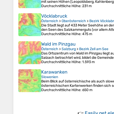
mit seinen Höhen (Leopoldsberg, Kahlenberg) 
Durchschnittliche Höhe
: 231 m
Vöcklabruck
Österreich
>
Oberösterreich
>
Bezirk Vöcklab
Die Stadt liegt auf 433 Meter Seehöhe an de
den Seen des Salzkammerguts (vor allem Att
Durchschnittliche Höhe
: 475 m
Wald im Pinzgau
Österreich
>
Salzburg
>
Bezirk Zell am See
Das Ortszentrum von Wald im Pinzgau liegt a
Salzach betrachtet wird, bildet die Gemeind
Durchschnittliche Höhe
: 1.593 m
Karawanken
Slowenien
Beim Blick auf österreichische als auch slo
österreichischen Kartenwerken finden sich s
Durchschnittliche Höhe
: 650 m
👉
Easily
get el