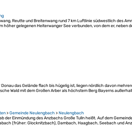
ng
rwang, Reutte und Breitenwang rund 7 km Luftlinie südwestlich des Amm
cm höher gelegenen Heiterwanger See verbunden, von dem er, neben d
Donau das Gelände flach bis hügelig ist, liegen nördlich davon mehrer
erische Wald mit dem Großen Arber als höchstem Berg Bayerns außerhal
lten
>
Gemeinde Neulengbach
>
Neulengbach
ab der Einmündung des Anzbachs Große Tulln heißt. Auf dem Gemeind
abach (früher: Glocknitzbach), Dambach, Haagbach, Seebach und An