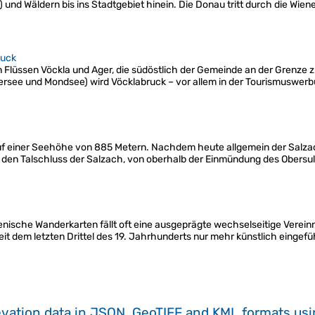
und Wäldern bis ins Stadtgebiet hinein. Die Donau tritt durch die Wiene
ruck
n Flüssen Vöckla und Ager, die südöstlich der Gemeinde an der Grenze
ersee und Mondsee) wird Vöcklabruck – vor allem in der Tourismuswerb
uf einer Seehöhe von 885 Metern. Nachdem heute allgemein der Salzach
e den Talschluss der Salzach, von oberhalb der Einmündung des Obersul
wenische Wanderkarten fällt oft eine ausgeprägte wechselseitige Ver
eit dem letzten Drittel des 19. Jahrhunderts nur mehr künstlich einge
evation data in JSON, GeoTIFF and KML formats
us