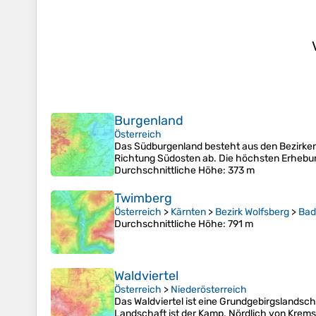
Burgenland
Österreich
Das Südburgenland besteht aus den Bezirken 
Richtung Südosten ab. Die höchsten Erhebun
Durchschnittliche Höhe
: 373 m
Twimberg
Österreich
>
Kärnten
>
Bezirk Wolfsberg
>
Bad
Durchschnittliche Höhe
: 791 m
Waldviertel
Österreich
>
Niederösterreich
Das Waldviertel ist eine Grundgebirgslandsch
Landschaft ist der Kamp. Nördlich von Krems 