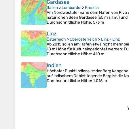
Gardasee
Italien
>
Lombardei
>
Brescia
Am Nordwestufer nahe dem Hafen von Riva de
natürlichen Seen Gardasee (65 m s.l.m.) und
Durchschnittliche Höhe
: 573 m
Linz
Österreich
>
Oberösterreich
>
Linz
>
Linz
Ab 2015 sollen am Hafen etwa nicht mehr benö
18 m Höhe für Kultur eingerichtet werden: F
Durchschnittliche Höhe
: 410 m
Indien
Höchster Punkt Indiens ist der Berg Kangchen
auf indischem Gebiet liegende Berg ist die N
Durchschnittliche Höhe
: 1.016 m