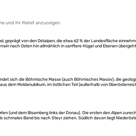
he
und ihr
Relief
anzuzeigen.
and, geprägt von den Ostalpen, die etwa 62 % der Landesfläche einnehm
rain nach Osten hin allmählich in sanftere Hügel und Ebenen übergeh
ndet sich die Böhmische Masse (auch Böhmisches Massiv), die geologisc
l aus dem Moldanubikum, im östlichen Teil (außerhalb von Oberösterre
 Wien (und dem Bisamberg links der Donau). Die ersten den Alpen zure
ls schmales Band bis nach Steyr ziehen. Südlich davon liegt Niederöst