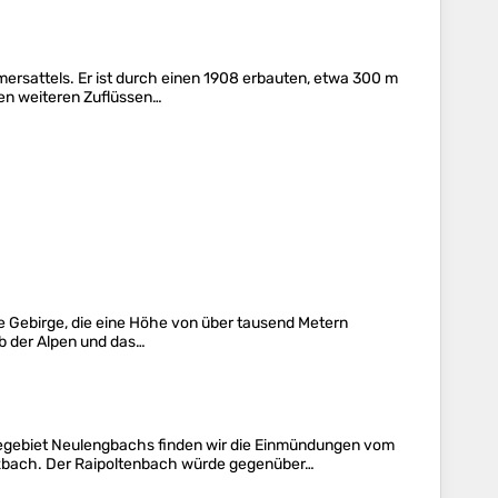
ersattels. Er ist durch einen 1908 erbauten, etwa 300 m
en weiteren Zuflüssen…
e Gebirge, die eine Höhe von über tausend Metern
b der Alpen und das…
egebiet Neulengbachs finden wir die Einmündungen vom
zbach. Der Raipoltenbach würde gegenüber…