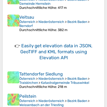
Gemeinde Hernstein
Durchschnittliche Höhe
: 417 m
Veitsau
Österreich
>
Niederösterreich
>
Bezirk Baden
>
Berndorf
Durchschnittliche Höhe
: 382 m
👉
Easily
get elevation data in JSON,
GeoTIFF and KML formats
using
Elevation API
Tattendorfer Siedlung
Österreich
>
Niederösterreich
>
Bezirk Baden
>
Traiskirchen
>
Katastralgemeinde Tribuswinkel
Durchschnittliche Höhe
: 218 m
Peilstein
Österreich
>
Niederösterreich
>
Bezirk Baden
>
Weissenbach an der Triesting