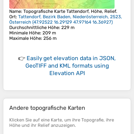
Name
: Topografische Karte
Tattendorf
, Höhe, Relief.
Ort
:
Tattendorf, Bezirk Baden, Niederösterreich, 2523,
Österreich
(
47.92522 16.29129 47.97164 16.36927
)
Durchschnittliche Höhe
: 229 m
Minimale Höhe
: 209 m
Maximale Höhe
: 256 m
👉
Easily
get elevation data in JSON,
GeoTIFF and KML formats
using
Elevation API
Andere topografische Karten
Klicken Sie auf eine
Karte
, um ihre
Topografie
, ihre
Höhe
und ihr
Relief
anzuzeigen.