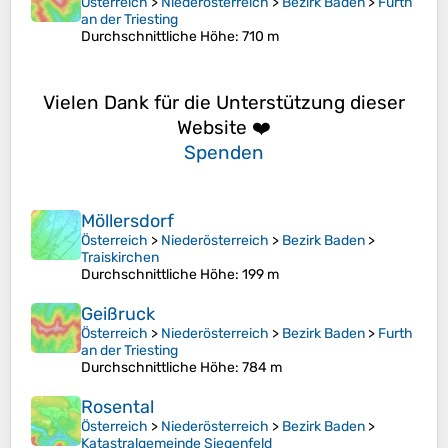
Österreich
>
Niederösterreich
>
Bezirk Baden
>
Furth
an der Triesting
Durchschnittliche Höhe
: 710 m
Vielen Dank für die Unterstützung dieser
Website ❤️
Spenden
Möllersdorf
Österreich
>
Niederösterreich
>
Bezirk Baden
>
Traiskirchen
Durchschnittliche Höhe
: 199 m
Geißruck
Österreich
>
Niederösterreich
>
Bezirk Baden
>
Furth
an der Triesting
Durchschnittliche Höhe
: 784 m
Rosental
Österreich
>
Niederösterreich
>
Bezirk Baden
>
Katastralgemeinde Siegenfeld