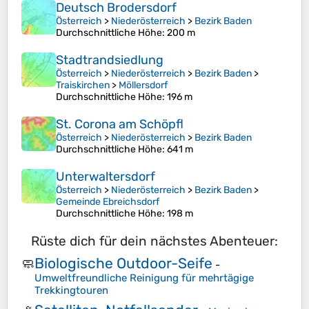
Deutsch Brodersdorf
Österreich
>
Niederösterreich
>
Bezirk Baden
Durchschnittliche Höhe
: 200 m
Stadtrandsiedlung
Österreich
>
Niederösterreich
>
Bezirk Baden
>
Traiskirchen
>
Möllersdorf
Durchschnittliche Höhe
: 196 m
St. Corona am Schöpfl
Österreich
>
Niederösterreich
>
Bezirk Baden
Durchschnittliche Höhe
: 641 m
Unterwaltersdorf
Österreich
>
Niederösterreich
>
Bezirk Baden
>
Gemeinde Ebreichsdorf
Durchschnittliche Höhe
: 198 m
Rüste dich für dein nächstes Abenteuer:
Biologische Outdoor-Seife
🧼
-
Umweltfreundliche Reinigung für mehrtägige
Trekkingtouren