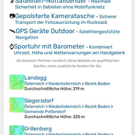
Satelliten-Notfallsender
📡
-
Maximale
Sicherheit in Gebieten ohne Mobilfunknetz
Gepolsterte Kameratasche
📷
-
Sicherer
Transport der Fotoausrüstung im Rucksack
GPS Geräte Outdoor
🛰️
-
Satellitengestützte
Navigation
Sportuhr mit Barometer
⌚
-
Kombiniert
Uhrzeit, Höhe und Wetterwarnungen am Handgelenk
Als Amazon-Partner verdient diese Website an qualifizierten
Käufen, ohne zusätzliche Kosten für Sie.
Landegg
Österreich
>
Niederösterreich
>
Bezirk Baden
Durchschnittliche Höhe
: 219 m
Siegersdorf
Österreich
>
Niederösterreich
>
Bezirk Baden
>
Gemeinde Pottendorf
Durchschnittliche Höhe
: 225 m
Grillenberg
Österreich
>
Niederösterreich
>
Bezirk Baden
>