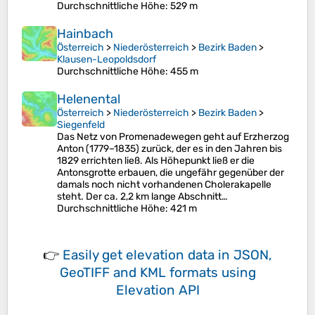
Durchschnittliche Höhe
: 529 m
Hainbach
Österreich
>
Niederösterreich
>
Bezirk Baden
>
Klausen-Leopoldsdorf
Durchschnittliche Höhe
: 455 m
Helenental
Österreich
>
Niederösterreich
>
Bezirk Baden
>
Siegenfeld
Das Netz von Promenadewegen geht auf Erzherzog
Anton (1779–1835) zurück, der es in den Jahren bis
1829 errichten ließ. Als Höhepunkt ließ er die
Antonsgrotte erbauen, die ungefähr gegenüber der
damals noch nicht vorhandenen Cholerakapelle
steht. Der ca. 2,2 km lange Abschnitt…
Durchschnittliche Höhe
: 421 m
👉
Easily
get elevation data in JSON,
GeoTIFF and KML formats
using
Elevation API