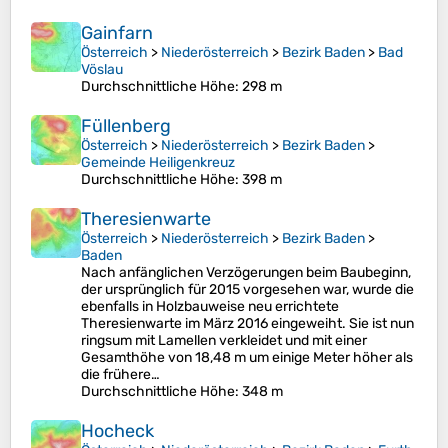
Gainfarn
Österreich
>
Niederösterreich
>
Bezirk Baden
>
Bad
Vöslau
Durchschnittliche Höhe
: 298 m
Füllenberg
Österreich
>
Niederösterreich
>
Bezirk Baden
>
Gemeinde Heiligenkreuz
Durchschnittliche Höhe
: 398 m
Theresienwarte
Österreich
>
Niederösterreich
>
Bezirk Baden
>
Baden
Nach anfänglichen Verzögerungen beim Baubeginn,
der ursprünglich für 2015 vorgesehen war, wurde die
ebenfalls in Holzbauweise neu errichtete
Theresienwarte im März 2016 eingeweiht. Sie ist nun
ringsum mit Lamellen verkleidet und mit einer
Gesamthöhe von 18,48 m um einige Meter höher als
die frühere…
Durchschnittliche Höhe
: 348 m
Hocheck