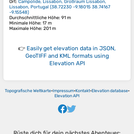
Ort
:
Campolide, Lissabon, Großraum Lissabon,
Lissabon, Portugal
(
38.72230 -9.18015 38.74167
-9.15548
)
Durchschnittliche Höhe
: 91 m
Minimale Höhe
: 17 m
Maximale Höhe
: 201 m
👉
Easily
get elevation data in JSON,
GeoTIFF and KML formats
using
Elevation API
Topografische Weltkarte
•
Impressum
•
Kontakt
•
Elevation database
•
Elevation API
Rüste dich für dein nächstes Abenteuer: