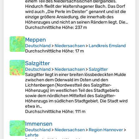
einem Teil des Niedersächsischen Berglandes.
Hindurch fließt der Waltershagener Bach. Das Dorf
wird auch „Die Perle im Deister“ genannt und ist die
einzige größere Ansiedlung, die innerhalb des
Höhenzuges und nicht an seinen Rändern liegt. Die…
Durchschnittliche Höhe
: 237 m
Meppen
Deutschland
>
Niedersachsen
>
Landkreis Emsland
Durchschnittliche Höhe
: 17 m
Salzgitter
Deutschland
>
Niedersachsen
>
Salzgitter
Salzgitter liegt in einer breiten lössbedeckten Mulde
zwischen dem Oderwald im Osten und den
Lichtenbergen (Nordwestteil des Salzgitter-
Höhenzugs) im westlichen Teil des Stadtgebiets
sowie dem nördlichen Mittelteil des Salzgitter-
Höhenzugs im südlichen Stadtgebiet. Die Stadt wird
etwa in…
Durchschnittliche Höhe
: 111 m
Immensen
Deutschland
>
Niedersachsen
>
Region Hannover
>
Lehrte