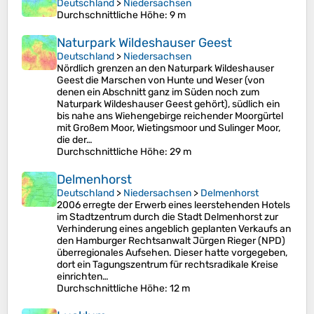
Deutschland
>
Niedersachsen
Durchschnittliche Höhe
: 9 m
Naturpark Wildeshauser Geest
Deutschland
>
Niedersachsen
Nördlich grenzen an den Naturpark Wildeshauser
Geest die Marschen von Hunte und Weser (von
denen ein Abschnitt ganz im Süden noch zum
Naturpark Wildeshauser Geest gehört), südlich ein
bis nahe ans Wiehengebirge reichender Moorgürtel
mit Großem Moor, Wietingsmoor und Sulinger Moor,
die der…
Durchschnittliche Höhe
: 29 m
Delmenhorst
Deutschland
>
Niedersachsen
>
Delmenhorst
2006 erregte der Erwerb eines leerstehenden Hotels
im Stadtzentrum durch die Stadt Delmenhorst zur
Verhinderung eines angeblich geplanten Verkaufs an
den Hamburger Rechtsanwalt Jürgen Rieger (NPD)
überregionales Aufsehen. Dieser hatte vorgegeben,
dort ein Tagungszentrum für rechtsradikale Kreise
einrichten…
Durchschnittliche Höhe
: 12 m