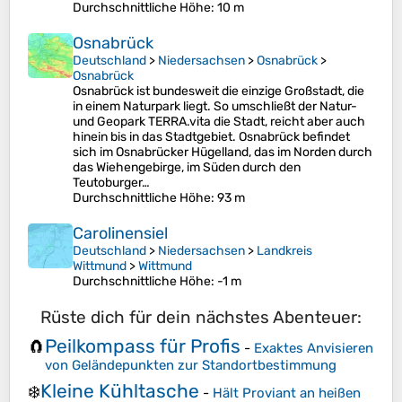
Durchschnittliche Höhe
: 10 m
Osnabrück
Deutschland
>
Niedersachsen
>
Osnabrück
>
Osnabrück
Osnabrück ist bundesweit die einzige Großstadt, die
in einem Naturpark liegt. So umschließt der Natur-
und Geopark TERRA.vita die Stadt, reicht aber auch
hinein bis in das Stadtgebiet. Osnabrück befindet
sich im Osnabrücker Hügelland, das im Norden durch
das Wiehengebirge, im Süden durch den
Teutoburger…
Durchschnittliche Höhe
: 93 m
Carolinensiel
Deutschland
>
Niedersachsen
>
Landkreis
Wittmund
>
Wittmund
Durchschnittliche Höhe
: -1 m
Rüste dich für dein nächstes Abenteuer:
Peilkompass für Profis
🧲
-
Exaktes Anvisieren
von Geländepunkten zur Standortbestimmung
Kleine Kühltasche
❄️
-
Hält Proviant an heißen