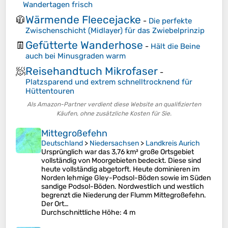
Wandertagen frisch
Wärmende Fleecejacke
🧥
-
Die perfekte
Zwischenschicht (Midlayer) für das Zwiebelprinzip
Gefütterte Wanderhose
👖
-
Hält die Beine
auch bei Minusgraden warm
Reisehandtuch Mikrofaser
🧖
-
Platzsparend und extrem schnelltrocknend für
Hüttentouren
Als Amazon-Partner verdient diese Website an qualifizierten
Käufen, ohne zusätzliche Kosten für Sie.
Mittegroßefehn
Deutschland
>
Niedersachsen
>
Landkreis Aurich
Ursprünglich war das 3,76 km² große Ortsgebiet
vollständig von Moorgebieten bedeckt. Diese sind
heute vollständig abgetorft. Heute dominieren im
Norden lehmige Gley-Podsol-Böden sowie im Süden
sandige Podsol-Böden. Nordwestlich und westlich
begrenzt die Niederung der Flumm Mittegroßefehn.
Der Ort…
Durchschnittliche Höhe
: 4 m