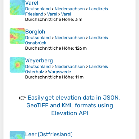
Varel
Deutschland
>
Niedersachsen
>
Landkreis
Friesland
>
Varel
>
Varel
Durchschnittliche Höhe
: 3 m
Borgloh
Deutschland
>
Niedersachsen
>
Landkreis
Osnabrück
Durchschnittliche Höhe
: 126 m
Weyerberg
Deutschland
>
Niedersachsen
>
Landkreis
Osterholz
>
Worpswede
Durchschnittliche Höhe
: 11 m
👉
Easily
get elevation data in JSON,
GeoTIFF and KML formats
using
Elevation API
Leer (Ostfriesland)