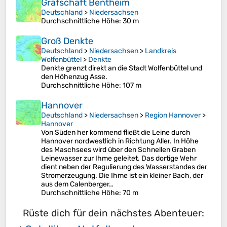
Grafschaft Bentheim
Deutschland
>
Niedersachsen
Durchschnittliche Höhe
: 30 m
Groß Denkte
Deutschland
>
Niedersachsen
>
Landkreis
Wolfenbüttel
>
Denkte
Denkte grenzt direkt an die Stadt Wolfenbüttel und
den Höhenzug Asse.
Durchschnittliche Höhe
: 107 m
Hannover
Deutschland
>
Niedersachsen
>
Region Hannover
>
Hannover
Von Süden her kommend fließt die Leine durch
Hannover nordwestlich in Richtung Aller. In Höhe
des Maschsees wird über den Schnellen Graben
Leinewasser zur Ihme geleitet. Das dortige Wehr
dient neben der Regulierung des Wasserstandes der
Stromerzeugung. Die Ihme ist ein kleiner Bach, der
aus dem Calenberger…
Durchschnittliche Höhe
: 70 m
Rüste dich für dein nächstes Abenteuer: