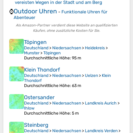
vereisten Wegen in der Stadt und am Berg
Outdoor Uhren
⌚
-
Funktionale Uhren für
Abenteuer
Als Amazon-Partner verdient diese Website an qualifizierten
Käufen, ohne zusätzliche Kosten für Sie.
Töpingen
Deutschland
>
Niedersachsen
>
Heidekreis
>
Munster
>
Töpingen
Durchschnittliche Höhe
: 95 m
Klein Thondorf
Deutschland
>
Niedersachsen
>
Uelzen
>
Klein
Thondorf
Durchschnittliche Höhe
: 63 m
Ostersander
Deutschland
>
Niedersachsen
>
Landkreis Aurich
>
Ihlow
Durchschnittliche Höhe
: 5 m
Steinberg
Deutschland
>
Niedersachsen
>
Landkreis Verden
>