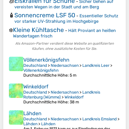
Eiskrallen für Schuhe
🧊
-
Sicher Gehen auf
vereisten Wegen in der Stadt und am Berg
Sonnencreme LSF 50
🧴
-
Essentieller Schutz
vor starker UV-Strahlung im Hochgebirge
Kleine Kühltasche
❄️
-
Hält Proviant an heißen
Wandertagen frisch
Als Amazon-Partner verdient diese Website an qualifizierten
Käufen, ohne zusätzliche Kosten für Sie.
Völlenerkönigsfehn
Deutschland
>
Niedersachsen
>
Landkreis Leer
>
Völlenerkönigsfehn
Durchschnittliche Höhe
: 5 m
Winkeldorf
Deutschland
>
Niedersachsen
>
Landkreis
Rotenburg (Wümme)
>
Winkeldorf
Durchschnittliche Höhe
: 38 m
Lähden
Deutschland
>
Niedersachsen
>
Landkreis Emsland
>
Lähden
>
Lähden
Am 1. Februar 1971 kam es zur Eingliederung der