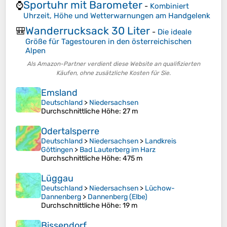
Sportuhr mit Barometer
⌚
-
Kombiniert
Uhrzeit, Höhe und Wetterwarnungen am Handgelenk
Wanderrucksack 30 Liter
🎒
-
Die ideale
Größe für Tagestouren in den österreichischen
Alpen
Als Amazon-Partner verdient diese Website an qualifizierten
Käufen, ohne zusätzliche Kosten für Sie.
Emsland
Deutschland
>
Niedersachsen
Durchschnittliche Höhe
: 27 m
Odertalsperre
Deutschland
>
Niedersachsen
>
Landkreis
Göttingen
>
Bad Lauterberg im Harz
Durchschnittliche Höhe
: 475 m
Lüggau
Deutschland
>
Niedersachsen
>
Lüchow-
Dannenberg
>
Dannenberg (Elbe)
Durchschnittliche Höhe
: 19 m
Bissendorf