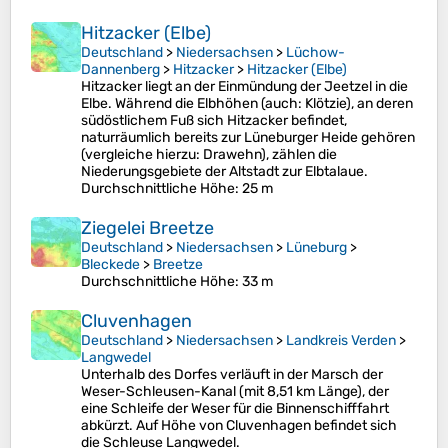
Hitzacker (Elbe)
Deutschland
>
Niedersachsen
>
Lüchow-
Dannenberg
>
Hitzacker
>
Hitzacker (Elbe)
Hitzacker liegt an der Einmündung der Jeetzel in die
Elbe. Während die Elbhöhen (auch: Klötzie), an deren
südöstlichem Fuß sich Hitzacker befindet,
naturräumlich bereits zur Lüneburger Heide gehören
(vergleiche hierzu: Drawehn), zählen die
Niederungsgebiete der Altstadt zur Elbtalaue.
Durchschnittliche Höhe
: 25 m
Ziegelei Breetze
Deutschland
>
Niedersachsen
>
Lüneburg
>
Bleckede
>
Breetze
Durchschnittliche Höhe
: 33 m
Cluvenhagen
Deutschland
>
Niedersachsen
>
Landkreis Verden
>
Langwedel
Unterhalb des Dorfes verläuft in der Marsch der
Weser-Schleusen-Kanal (mit 8,51 km Länge), der
eine Schleife der Weser für die Binnenschifffahrt
abkürzt. Auf Höhe von Cluvenhagen befindet sich
die Schleuse Langwedel.