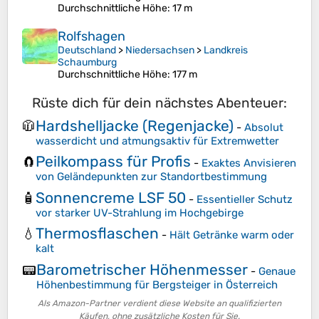
Durchschnittliche Höhe
: 17 m
Rolfshagen
Deutschland
>
Niedersachsen
>
Landkreis
Schaumburg
Durchschnittliche Höhe
: 177 m
Rüste dich für dein nächstes Abenteuer:
Hardshelljacke (Regenjacke)
🧥
-
Absolut
wasserdicht und atmungsaktiv für Extremwetter
Peilkompass für Profis
🧲
-
Exaktes Anvisieren
von Geländepunkten zur Standortbestimmung
Sonnencreme LSF 50
🧴
-
Essentieller Schutz
vor starker UV-Strahlung im Hochgebirge
Thermosflaschen
💧
-
Hält Getränke warm oder
kalt
Barometrischer Höhenmesser
📟
-
Genaue
Höhenbestimmung für Bergsteiger in Österreich
Als Amazon-Partner verdient diese Website an qualifizierten
Käufen, ohne zusätzliche Kosten für Sie.