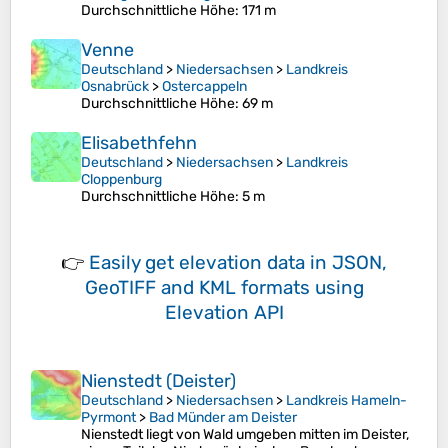
Durchschnittliche Höhe
: 171 m
Venne
Deutschland
>
Niedersachsen
>
Landkreis
Osnabrück
>
Ostercappeln
Durchschnittliche Höhe
: 69 m
Elisabethfehn
Deutschland
>
Niedersachsen
>
Landkreis
Cloppenburg
Durchschnittliche Höhe
: 5 m
👉
Easily
get elevation data in JSON,
GeoTIFF and KML formats
using
Elevation API
Nienstedt (Deister)
Deutschland
>
Niedersachsen
>
Landkreis Hameln-
Pyrmont
>
Bad Münder am Deister
Nienstedt liegt von Wald umgeben mitten im Deister,