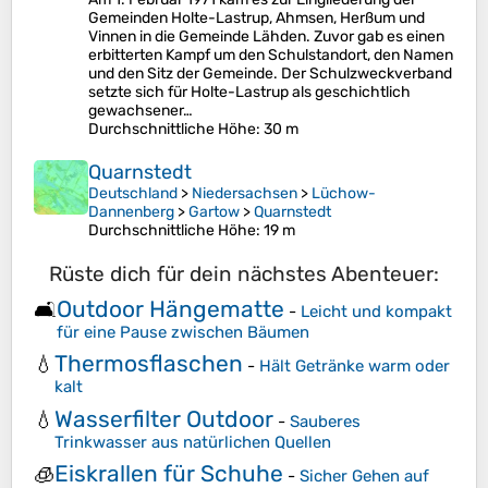
Gemeinden Holte-Lastrup, Ahmsen, Herßum und
Vinnen in die Gemeinde Lähden. Zuvor gab es einen
erbitterten Kampf um den Schulstandort, den Namen
und den Sitz der Gemeinde. Der Schulzweckverband
setzte sich für Holte-Lastrup als geschichtlich
gewachsener…
Durchschnittliche Höhe
: 30 m
Quarnstedt
Deutschland
>
Niedersachsen
>
Lüchow-
Dannenberg
>
Gartow
>
Quarnstedt
Durchschnittliche Höhe
: 19 m
Rüste dich für dein nächstes Abenteuer:
Outdoor Hängematte
🛋️
-
Leicht und kompakt
für eine Pause zwischen Bäumen
Thermosflaschen
💧
-
Hält Getränke warm oder
kalt
Wasserfilter Outdoor
💧
-
Sauberes
Trinkwasser aus natürlichen Quellen
Eiskrallen für Schuhe
🧊
-
Sicher Gehen auf