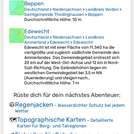
Beppen
Deutschland
>
Niedersachsen
>
Landkreis Verden
>
Samtgemeinde Thedinghausen
>
Beppen
Durchschnittliche Höhe
: 10 m
Edewecht
Deutschland
>
Niedersachsen
>
Landkreis
Ammerland
>
Edewecht
>
Edewecht
Edewecht ist mit einer Fläche von 11.340 ha die
viertgrößte und zugleich südlichste Gemeinde des
Ammerlandes. Das Gemeindegebiet erstreckt sich
20 km auf der West-Ost-Achse und 12 km in Nord-
Süd-Richtung. Die Geländehöhen liegen im
westlichen Gemeindegebiet bei 3,5 m NN
(Aueniederung) und steigen nach…
Durchschnittliche Höhe
: 7 m
Rüste dich für dein nächstes Abenteuer:
Regenjacken
🧥
-
Wasserdichter Schutz bei jedem
Wetter
Topographische Karten
🗺️
-
Detaillierte
Karten für Berg- und Talregionen