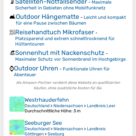
Satelliten-Notfallsender
📡
-
Maximale
Sicherheit in Gebieten ohne Mobilfunknetz
Outdoor Hängematte
🛋️
-
Leicht und kompakt
für eine Pause zwischen Bäumen
Reisehandtuch Mikrofaser
🧖
-
Platzsparend und extrem schnelltrocknend für
Hüttentouren
Sonnenhut mit Nackenschutz
👒
-
Maximaler Schutz vor Sonnenbrand im Hochgebirge
Outdoor Uhren
⌚
-
Funktionale Uhren für
Abenteuer
Als Amazon-Partner verdient diese Website an qualifizierten
Käufen, ohne zusätzliche Kosten für Sie.
Westrhauderfehn
Deutschland
>
Niedersachsen
>
Landkreis Leer
Durchschnittliche Höhe
: 3 m
Seeburger See
Deutschland
>
Niedersachsen
>
Landkreis
Göttingen
>
Seeburg