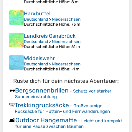
Durchschnittliche Höhe
: 8 m
Harxbüttel
Deutschland
>
Niedersachsen
Durchschnittliche Höhe
: 73 m
Landkreis Osnabrück
Deutschland
>
Niedersachsen
Durchschnittliche Höhe
: 61 m
Widdelswehr
Deutschland
>
Niedersachsen
Durchschnittliche Höhe
: -1 m
Rüste dich für dein nächstes Abenteuer:
Bergsonnenbrillen
🕶️
-
Schutz vor starker
Sonneneinstrahlung
Trekkingrucksäcke
🎒
-
Großvolumige
Rucksäcke für Hütten- und Fernwanderungen
Outdoor Hängematte
🛋️
-
Leicht und kompakt
für eine Pause zwischen Bäumen