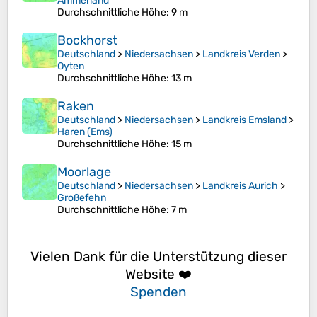
Ammerland
Durchschnittliche Höhe
: 9 m
Bockhorst
Deutschland
>
Niedersachsen
>
Landkreis Verden
>
Oyten
Durchschnittliche Höhe
: 13 m
Raken
Deutschland
>
Niedersachsen
>
Landkreis Emsland
>
Haren (Ems)
Durchschnittliche Höhe
: 15 m
Moorlage
Deutschland
>
Niedersachsen
>
Landkreis Aurich
>
Großefehn
Durchschnittliche Höhe
: 7 m
Vielen Dank für die Unterstützung dieser
Website ❤️
Spenden