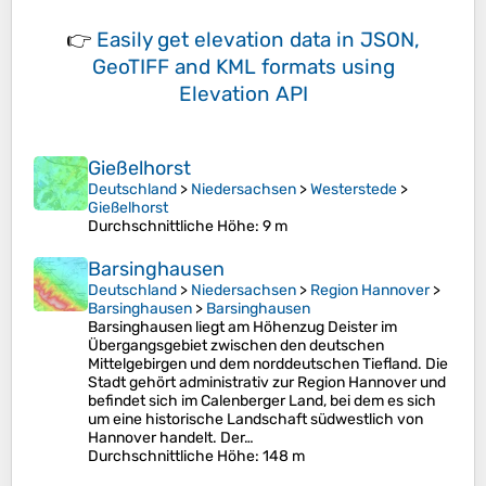
👉
Easily
get elevation data in JSON,
GeoTIFF and KML formats
using
Elevation API
Gießelhorst
Deutschland
>
Niedersachsen
>
Westerstede
>
Gießelhorst
Durchschnittliche Höhe
: 9 m
Barsinghausen
Deutschland
>
Niedersachsen
>
Region Hannover
>
Barsinghausen
>
Barsinghausen
Barsinghausen liegt am Höhenzug Deister im
Übergangsgebiet zwischen den deutschen
Mittelgebirgen und dem norddeutschen Tiefland. Die
Stadt gehört administrativ zur Region Hannover und
befindet sich im Calenberger Land, bei dem es sich
um eine historische Landschaft südwestlich von
Hannover handelt. Der…
Durchschnittliche Höhe
: 148 m