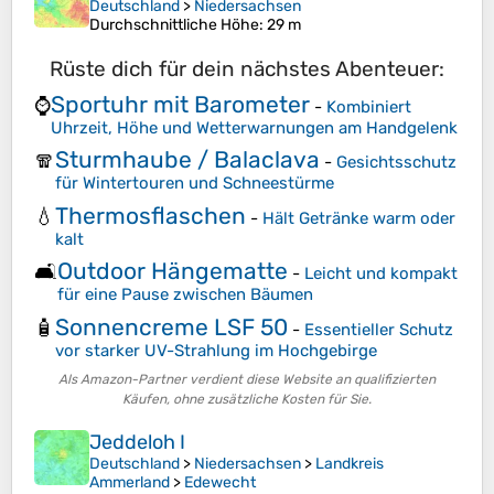
Deutschland
>
Niedersachsen
Durchschnittliche Höhe
: 29 m
Rüste dich für dein nächstes Abenteuer:
Sportuhr mit Barometer
⌚
-
Kombiniert
Uhrzeit, Höhe und Wetterwarnungen am Handgelenk
Sturmhaube / Balaclava
🧣
-
Gesichtsschutz
für Wintertouren und Schneestürme
Thermosflaschen
💧
-
Hält Getränke warm oder
kalt
Outdoor Hängematte
🛋️
-
Leicht und kompakt
für eine Pause zwischen Bäumen
Sonnencreme LSF 50
🧴
-
Essentieller Schutz
vor starker UV-Strahlung im Hochgebirge
Als Amazon-Partner verdient diese Website an qualifizierten
Käufen, ohne zusätzliche Kosten für Sie.
Jeddeloh I
Deutschland
>
Niedersachsen
>
Landkreis
Ammerland
>
Edewecht