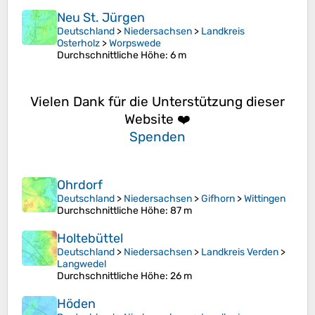
Neu St. Jürgen
Deutschland
>
Niedersachsen
>
Landkreis
Osterholz
>
Worpswede
Durchschnittliche Höhe
: 6 m
Vielen Dank für die Unterstützung dieser
Website ❤️
Spenden
Ohrdorf
Deutschland
>
Niedersachsen
>
Gifhorn
>
Wittingen
Durchschnittliche Höhe
: 87 m
Holtebüttel
Deutschland
>
Niedersachsen
>
Landkreis Verden
>
Langwedel
Durchschnittliche Höhe
: 26 m
Höden