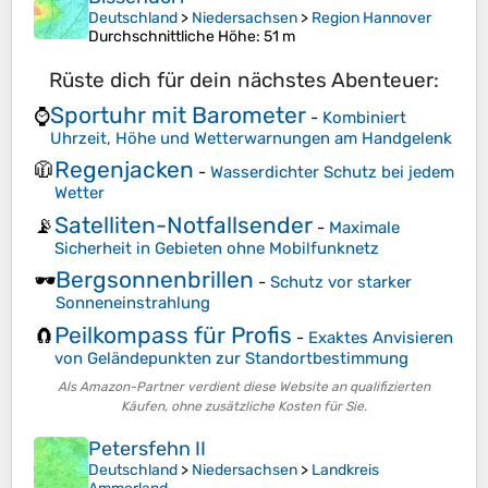
Deutschland
>
Niedersachsen
>
Region Hannover
Durchschnittliche Höhe
: 51 m
Rüste dich für dein nächstes Abenteuer:
Sportuhr mit Barometer
⌚
-
Kombiniert
Uhrzeit, Höhe und Wetterwarnungen am Handgelenk
Regenjacken
🧥
-
Wasserdichter Schutz bei jedem
Wetter
Satelliten-Notfallsender
📡
-
Maximale
Sicherheit in Gebieten ohne Mobilfunknetz
Bergsonnenbrillen
🕶️
-
Schutz vor starker
Sonneneinstrahlung
Peilkompass für Profis
🧲
-
Exaktes Anvisieren
von Geländepunkten zur Standortbestimmung
Als Amazon-Partner verdient diese Website an qualifizierten
Käufen, ohne zusätzliche Kosten für Sie.
Petersfehn II
Deutschland
>
Niedersachsen
>
Landkreis