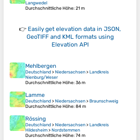
Langwedel
Durchschnittliche Höhe
: 21 m
👉
Easily
get elevation data in JSON,
GeoTIFF and KML formats
using
Elevation API
Mehlbergen
Deutschland
>
Niedersachsen
>
Landkreis
Nienburg/Weser
Durchschnittliche Höhe
: 36 m
Lamme
Deutschland
>
Niedersachsen
>
Braunschweig
Durchschnittliche Höhe
: 84 m
Rössing
Deutschland
>
Niedersachsen
>
Landkreis
Hildesheim
>
Nordstemmen
Durchschnittliche Höhe
: 74 m