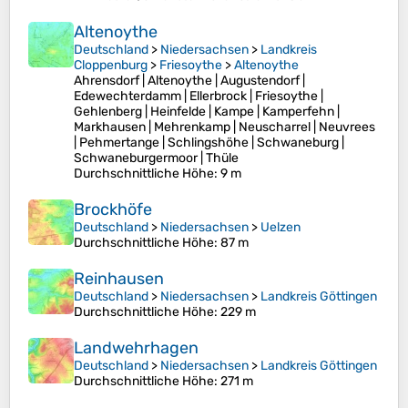
Altenoythe
Deutschland
>
Niedersachsen
>
Landkreis
Cloppenburg
>
Friesoythe
>
Altenoythe
Ahrensdorf | Altenoythe | Augustendorf |
Edewechterdamm | Ellerbrock | Friesoythe |
Gehlenberg | Heinfelde | Kampe | Kamperfehn |
Markhausen | Mehrenkamp | Neuscharrel | Neuvrees
| Pehmertange | Schlingshöhe | Schwaneburg |
Schwaneburgermoor | Thüle
Durchschnittliche Höhe
: 9 m
Brockhöfe
Deutschland
>
Niedersachsen
>
Uelzen
Durchschnittliche Höhe
: 87 m
Reinhausen
Deutschland
>
Niedersachsen
>
Landkreis Göttingen
Durchschnittliche Höhe
: 229 m
Landwehrhagen
Deutschland
>
Niedersachsen
>
Landkreis Göttingen
Durchschnittliche Höhe
: 271 m