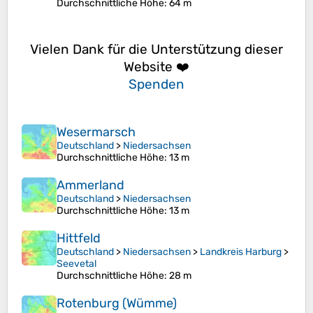
Durchschnittliche Höhe
: 64 m
Vielen Dank für die Unterstützung dieser
Website ❤️
Spenden
Wesermarsch
Deutschland
>
Niedersachsen
Durchschnittliche Höhe
: 13 m
Ammerland
Deutschland
>
Niedersachsen
Durchschnittliche Höhe
: 13 m
Hittfeld
Deutschland
>
Niedersachsen
>
Landkreis Harburg
>
Seevetal
Durchschnittliche Höhe
: 28 m
Rotenburg (Wümme)