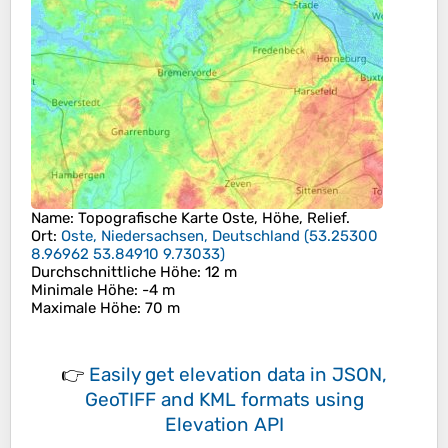
Name
: Topografische Karte
Oste
, Höhe, Relief.
Ort
:
Oste, Niedersachsen, Deutschland
(
53.25300
8.96962 53.84910 9.73033
)
Durchschnittliche Höhe
: 12 m
Minimale Höhe
: -4 m
Maximale Höhe
: 70 m
👉
Easily
get elevation data in JSON,
GeoTIFF and KML formats
using
Elevation API