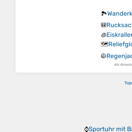
Wanderk
🏞️
Rucksac
🎒
Eiskrall
🧊
Reliefg
🗺️
Regenja
🧥
Als Amazon
Top
Sportuhr mit 
⌚