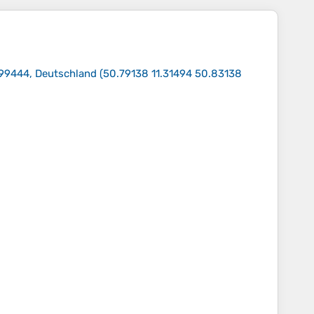
 99444, Deutschland
(
50.79138 11.31494 50.83138