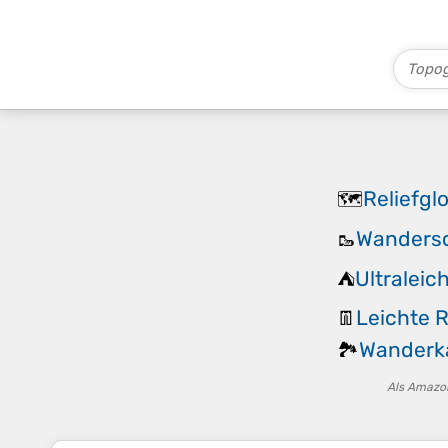
Reliefgl
🗺️
Wandersc
🥾
Ultraleic
⛺
Leichte 
👖
Wanderk
🏞️
Als Amazon