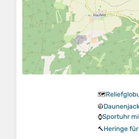
Reliefglob
🗺️
Daunenjac
🧥
Sportuhr mi
⌚
Heringe fü
🔨