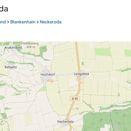
da
and
>
Blankenhain
>
Neckeroda