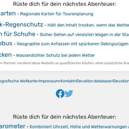
Rüste dich für dein nächstes Abenteuer:
arten
-
Regionale Karten für Tourenplanung
k-Regenschutz
-
Hält den Inhalt trocken, wenn das Wett
en für Schuhe
-
Sicher Gehen auf vereisten Wegen in der St
lobus
-
Geographie zum Anfassen mit spürbaren Gebirgszügen
cken
-
Wasserdichter Schutz bei jedem Wetter
-Partner verdient diese Website an qualifizierten Käufen, ohne zusätzliche Kost
ografische Weltkarte
•
Impressum
•
Kontakt
•
Elevation database
•
Elevatio
Rüste dich für dein nächstes Abenteuer:
Barometer
-
Kombiniert Uhrzeit, Höhe und Wetterwarnungen