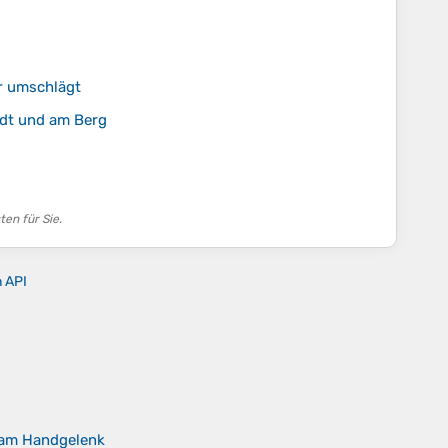
er umschlägt
adt und am Berg
en für Sie.
n API
 am Handgelenk