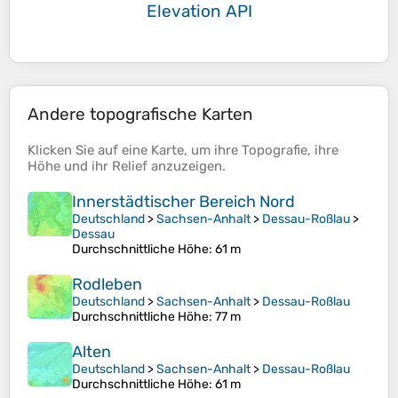
Elevation API
Andere topografische Karten
Klicken Sie auf eine
Karte
, um ihre
Topografie
, ihre
Höhe
und ihr
Relief
anzuzeigen.
Innerstädtischer Bereich Nord
Deutschland
>
Sachsen-Anhalt
>
Dessau-Roßlau
>
Dessau
Durchschnittliche Höhe
: 61 m
Rodleben
Deutschland
>
Sachsen-Anhalt
>
Dessau-Roßlau
Durchschnittliche Höhe
: 77 m
Alten
Deutschland
>
Sachsen-Anhalt
>
Dessau-Roßlau
Durchschnittliche Höhe
: 61 m