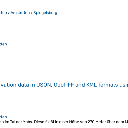
tten
>
Amstetten
>
Spiegelsberg
tten
evation data in JSON, GeoTIFF and KML formats
us
tten
reich im Tal der Ybbs. Diese fließt in einer Höhe von 270 Meter über d