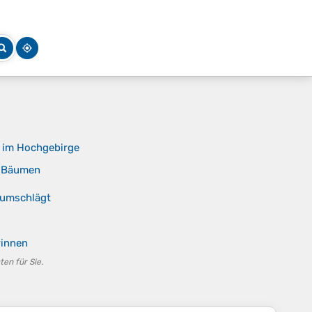
g im Hochgebirge
n Bäumen
r umschlägt
winnen
en für Sie.