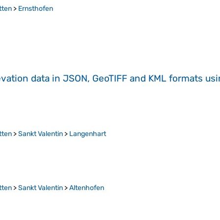
tten
>
Ernsthofen
evation data in JSON, GeoTIFF and KML formats
us
tten
>
Sankt Valentin
>
Langenhart
tten
>
Sankt Valentin
>
Altenhofen