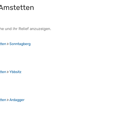
 Amstetten
he
und ihr
Relief
anzuzeigen.
tten
>
Sonntagberg
tten
>
Ybbsitz
tten
>
Ardagger