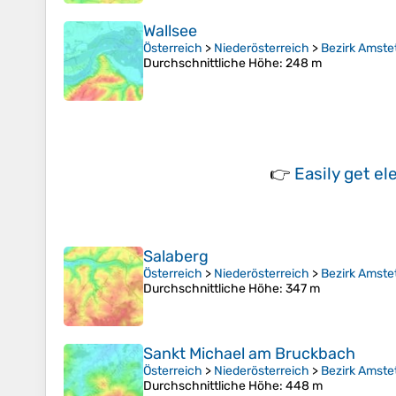
Wallsee
Österreich
>
Niederösterreich
>
Bezirk Amste
Durchschnittliche Höhe
: 248 m
👉
Easily
get el
Salaberg
Österreich
>
Niederösterreich
>
Bezirk Amste
Durchschnittliche Höhe
: 347 m
Sankt Michael am Bruckbach
Österreich
>
Niederösterreich
>
Bezirk Amste
Durchschnittliche Höhe
: 448 m