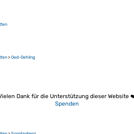
tten
tten
>
Oed-Oehling
Vielen Dank für die Unterstützung dieser Website ❤
Spenden
tten
>
Sonntagberg