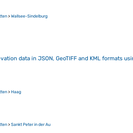
tten
>
Wallsee-Sindelburg
evation data in JSON, GeoTIFF and KML formats
us
tten
>
Haag
tten
>
Sankt Peter in der Au