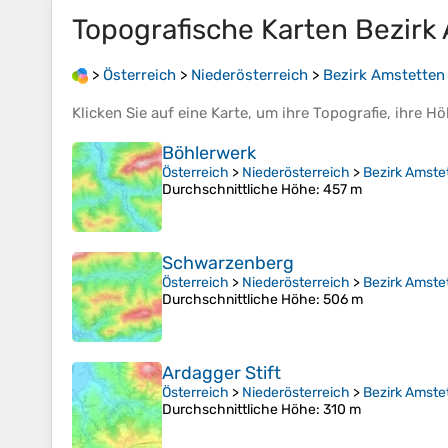
Topografische Karten
Bezirk
>
Österreich
>
Niederösterreich
>
Bezirk Amstetten
Klicken Sie auf eine
Karte
, um ihre
Topografie
, ihre
Hö
Böhlerwerk
Österreich
>
Niederösterreich
>
Bezirk Amste
Durchschnittliche Höhe
: 457 m
Schwarzenberg
Österreich
>
Niederösterreich
>
Bezirk Amste
Durchschnittliche Höhe
: 506 m
Ardagger Stift
Österreich
>
Niederösterreich
>
Bezirk Amste
Durchschnittliche Höhe
: 310 m