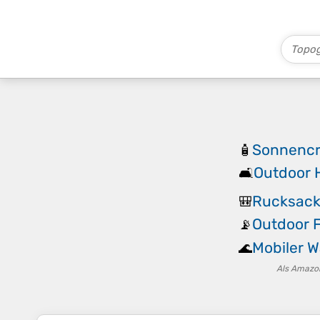
Sonnencr
🧴
Outdoor 
🛋️
Rucksack
🎒
Outdoor 
📡
Mobiler W
🌊
Als Amazon