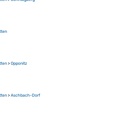
tten
tten
>
Opponitz
tten
>
Aschbach-Dorf