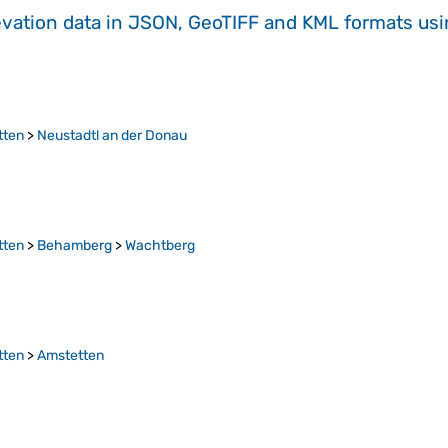
evation data in JSON, GeoTIFF and KML formats
us
tten
>
Neustadtl an der Donau
tten
>
Behamberg
>
Wachtberg
tten
>
Amstetten