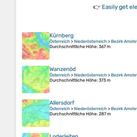
👉
Easily
get el
Kürnberg
Österreich
>
Niederösterreich
>
Bezirk Amste
Durchschnittliche Höhe
: 367 m
Wanzenöd
Österreich
>
Niederösterreich
>
Bezirk Amste
Durchschnittliche Höhe
: 373 m
Allersdorf
Österreich
>
Niederösterreich
>
Bezirk Amste
Durchschnittliche Höhe
: 287 m
Loderleiten