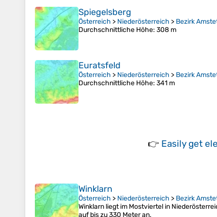
Spiegelsberg
Österreich
>
Niederösterreich
>
Bezirk Amste
Durchschnittliche Höhe
: 308 m
Euratsfeld
Österreich
>
Niederösterreich
>
Bezirk Amste
Durchschnittliche Höhe
: 341 m
👉
Easily
get el
Winklarn
Österreich
>
Niederösterreich
>
Bezirk Amste
Winklarn liegt im Mostviertel in Niederöster
auf bis zu 330 Meter an.