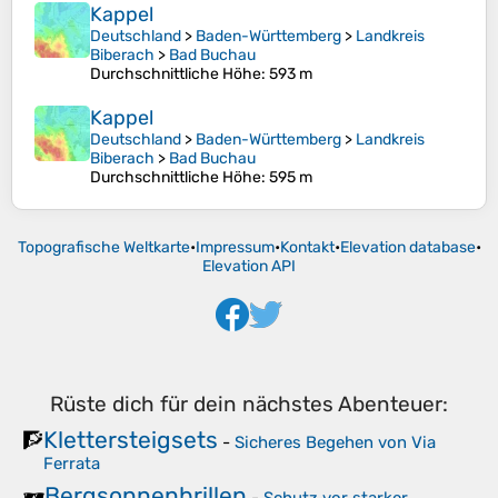
Kappel
Deutschland
>
Baden-Württemberg
>
Landkreis
Biberach
>
Bad Buchau
Durchschnittliche Höhe
: 593 m
Kappel
Deutschland
>
Baden-Württemberg
>
Landkreis
Biberach
>
Bad Buchau
Durchschnittliche Höhe
: 595 m
Topografische Weltkarte
•
Impressum
•
Kontakt
•
Elevation database
•
Elevation API
Rüste dich für dein nächstes Abenteuer:
Klettersteigsets
🧗
-
Sicheres Begehen von Via
Ferrata
Bergsonnenbrillen
🕶️