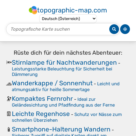
topographic-map.com
Rüste dich für dein nächstes Abenteuer:
Stirnlampe für Nachtwanderungen
🔦
-
Leistungsstarke Beleuchtung für Sicherheit bei
Dämmerung
Wanderkappe / Sonnenhut
🧢
-
Leicht und
atmungsaktiv für heiße Sommertage
Kompaktes Fernrohr
🔭
-
Ideal zur
Geländesichtung und Pfadfindung aus der Ferne
Leichte Regenhose
👖
-
Schutz vor Nässe zum
schnellen Überziehen
Smartphone-Halterung Wandern
📱
-
Sicherer Zugriff auf digitale Karten direkt am