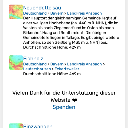
Neuendettelsau
Deutschland
>
Bayern
>
Landkreis Ansbach
Der Hauptort der gleichnamigen Gemeinde liegt auf
einer welligen Hochebene (ca. 440 m ü. NHN), die im
Westen bis nach Ziegendorf und im Osten bis nach
Birkenhof, Haag und Reuth reicht. Die übrigen
Gemeindeteile liegen in Tallage. Es gibt einige weitere
Anhöhen, so den Geißberg (435 m ü. NHN) bei…
Durchschnittliche Höhe
: 429 m
Eichholz
Deutschland
>
Bayern
>
Landkreis Ansbach
>
Leutershausen
>
Eckartsweiler
Durchschnittliche Höhe
: 469 m
Vielen Dank für die Unterstützung dieser
Website ❤️
Spenden
Binzwangen